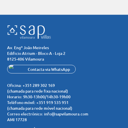
Av. Engº João Meireles
Edificio Atrium - Bloco A - Loja 2
8125-406 Vilamoura
Contacta via WhatsApp
chat
+351 919 535 951
Oficina:
+351 289 302 169
(chamada para rede fixa nacional)
Horario:
9h30-13h00/14h30-19h00
Teléfono móvil:
+351 919 535 951
(chamada para rede móvel nacional)
Correo electrónico:
info@sapvilamoura.com
AMI 17728