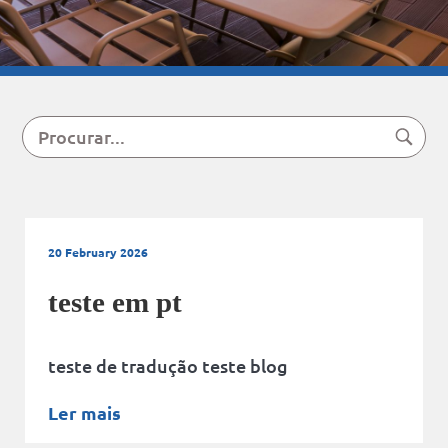
20 February 2026
teste em pt
+3
in
teste de tradução teste blog
Ler mais