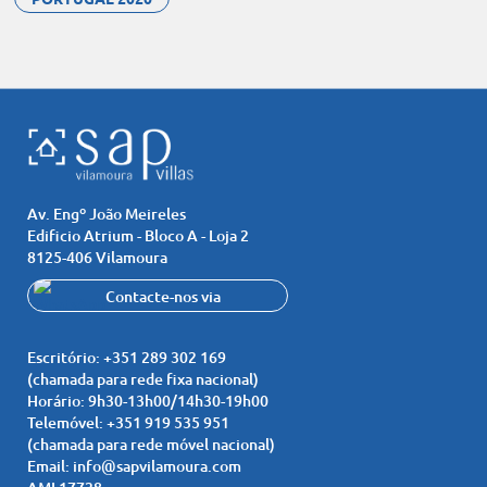
Av. Engº João Meireles
Edificio Atrium - Bloco A - Loja 2
8125-406 Vilamoura
Contacte-nos via
Whatsapp
+351 919 535 951
Escritório:
+351 289 302 169
(chamada para rede fixa nacional)
Horário:
9h30-13h00/14h30-19h00
Telemóvel:
+351 919 535 951
(chamada para rede móvel nacional)
Email:
info@sapvilamoura.com