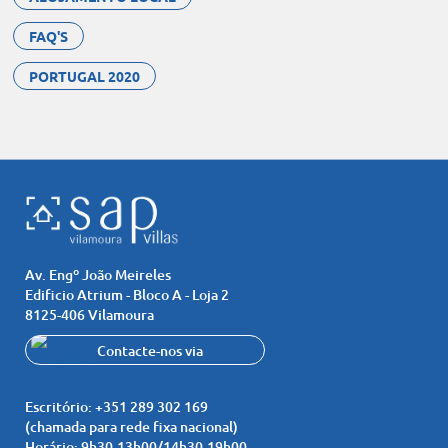
FAQ'S
PORTUGAL 2020
Av. Engº João Meireles
Edificio Atrium - Bloco A - Loja 2
8125-406 Vilamoura
Contacte-nos via
Whatsapp
+351 919 535 951
Escritório:
+351 289 302 169
(chamada para rede fixa nacional)
Horário:
9h30-13h00/14h30-19h00