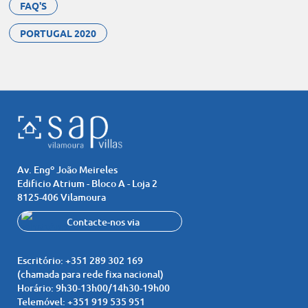
FAQ'S
PORTUGAL 2020
Av. Engº João Meireles
Edificio Atrium - Bloco A - Loja 2
8125-406 Vilamoura
Contacte-nos via
Whatsapp
+351 919 535 951
Escritório:
+351 289 302 169
(chamada para rede fixa nacional)
Horário:
9h30-13h00/14h30-19h00
Telemóvel:
+351 919 535 951